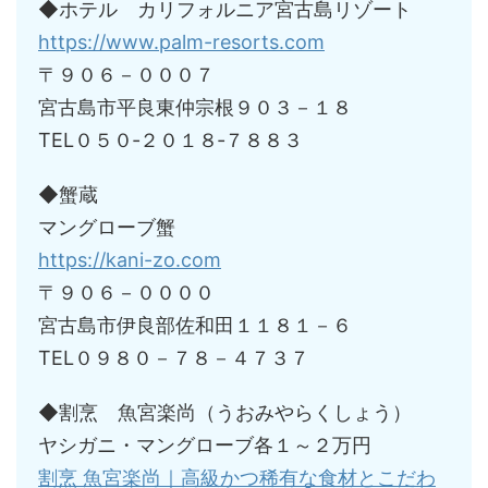
◆ホテル カリフォルニア宮古島リゾート
https://www.palm-resorts.com
〒９０６－０００７
宮古島市平良東仲宗根９０３－１８
TEL０５０‐２０１８‐７８８３
◆蟹蔵
マングローブ蟹
https://kani-zo.com
〒９０６－００００
宮古島市伊良部佐和田１１８１－６
TEL０９８０－７８－４７３７
◆割烹 魚宮楽尚（うおみやらくしょう）
ヤシガニ・マングローブ各１～２万円
割烹 魚宮楽尚｜高級かつ稀有な食材とこだわ